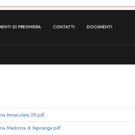
ENTI DI PREGHIERA
CONTATTI
DOCUMENTI
na Immacolata 09.pdf
a Madonna di Itapiranga.pdf