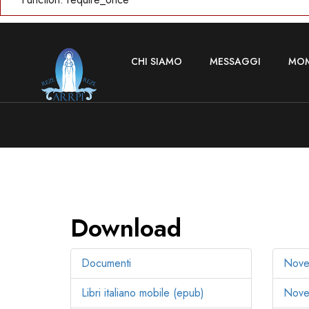
CHI SIAMO
MESSAGGI
MOM
Download
Documenti
Nove
Libri italiano mobile (epub)
Noven