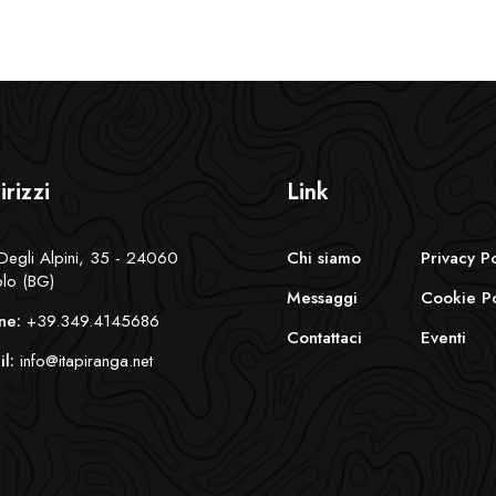
irizzi
Link
Degli Alpini, 35 - 24060
Chi siamo
Privacy P
lo (BG)
Messaggi
Cookie Po
ne:
+39.349.4145686
Contattaci
Eventi
l:
info@itapiranga.net