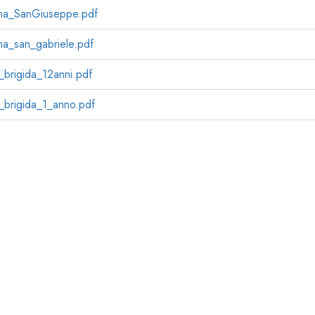
na_SanGiuseppe.pdf
a_san_gabriele.pdf
_brigida_12anni.pdf
_brigida_1_anno.pdf